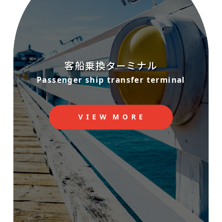
客船乗換ターミナル
Passenger ship transfer terminal
V
I
E
W
M
O
R
E