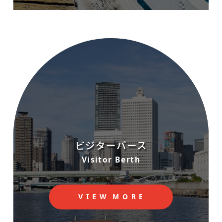
ビジターバース
Visitor Berth
V
I
E
W
M
O
R
E