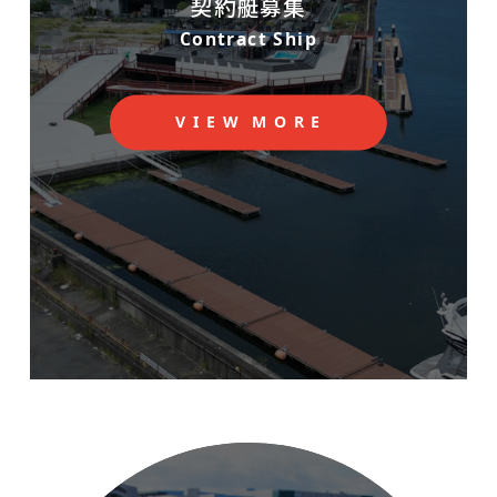
契約艇募集
Contract Ship
V
I
E
W
M
O
R
E