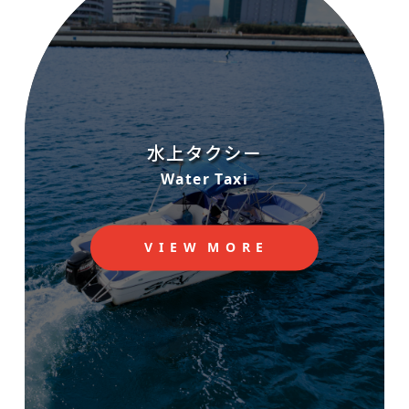
水上タクシー
Water Taxi
V
I
E
W
M
O
R
E