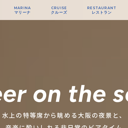
MARINA
CRUISE
RESTAURANT
マリーナ
クルーズ
レストラン
水上の特等席から眺める大阪の夜景と、
音楽に酔いしれる非日常のビアタイム