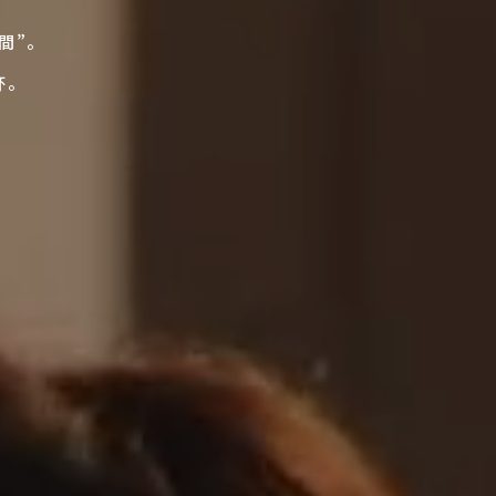
間”。
杯。