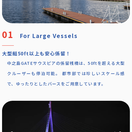
For Large Vessels
大型艇50ft以上も安心係留！
中之島GATEサウスピアの係留桟橋は、50ftを超える大型
クルーザーも停泊可能。 都市部では珍しいスケール感
で、ゆったりとしたバースをご用意しています。