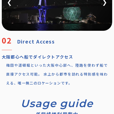
❮
❯
Direct Access
大阪都心へ船でダイレクトアクセス
梅田や道頓堀といった大阪中心部へ、陸路を使わず船で
直接アクセス可能。 水上から都市を訪れる特別感を味わ
える、唯一無二のロケーションです。