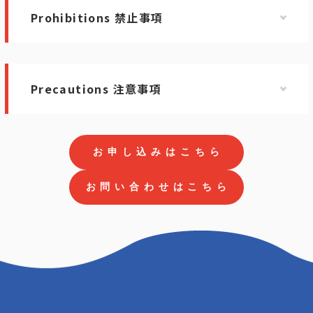
Prohibitions 禁止事項
Precautions 注意事項
お
申
し
込
み
は
こ
ち
ら
お
問
い
合
わ
せ
は
こ
ち
ら