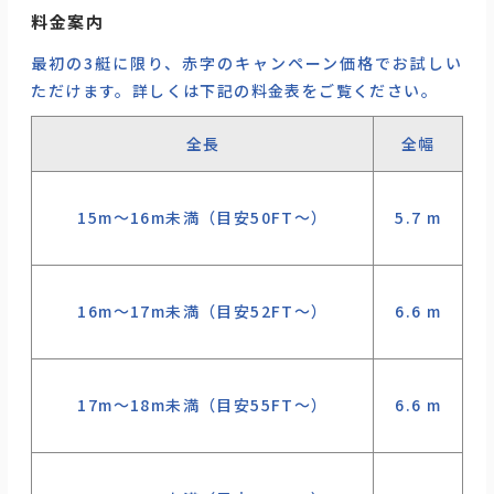
料金案内
最初の3艇に限り、赤字の
キャンペーン価格
でお試しい
ただけます。詳しくは下記の料金表をご覧ください。
全長
全幅
15m～16m未満（目安50FT〜）
5.7 m
¥
16m～17m未満（目安52FT〜）
6.6 m
¥
17m～18m未満（目安55FT〜）
6.6 m
¥