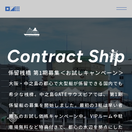
係留桟橋 第1期募集＜お試しキャンペーン＞
大阪・中之島の都心で大型艇が係留できる国内でも
希少な桟橋。中之島GATEサウスピアでは、 第1期
係留艇の募集を開始しました。最初の3艇は早い者
勝ちのお試し価格キャンペーン中。 VIPルームや駐
車場無料など特典付きで、都心の水辺を拠点にした