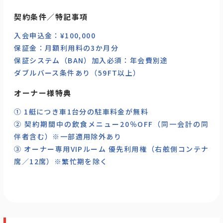
契約条件／特記事項
入会申込金：¥100,000
保証金：月額利用料の3か月分
保証システム（BAN）加入必須：年会費別途
ダブルバース条件あり（59FT以上）
オーナー様特典
① 1艇につき車1台分の駐車料金が無料
② 契約期間中の飲食メニュー20％OFF（同一会計の同
伴者含む）※一部適用除外あり
③ オーナー専用VIPルーム 優先利用権（右舷側コンテナ
席／12席）※繁忙期を除く