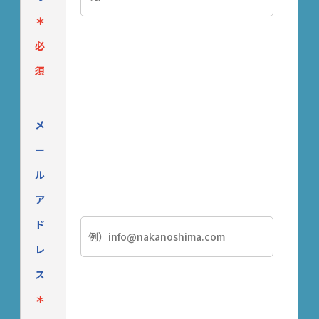
＊
必
須
メ
ー
ル
ア
ド
レ
ス
＊