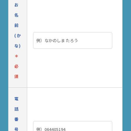
お
名
前
(か
な)
＊
必
須
電
話
番
号