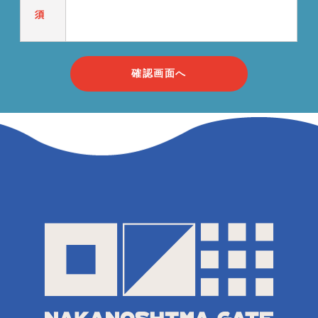
須
確
認
画
面
へ