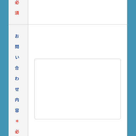
必
須
お
問
い
合
わ
せ
内
容
＊
必