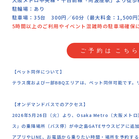
大阪メトロ中央線・千日前線「阿波座駅」より徒歩
駐輪場：あり
駐車場：35台 300円／60分（最大料金：1,500円
5時間以上のご利用やイベント混雑時の駐車場確保
ご
予
約
は
こ
ち
ら
【ペット同伴について】
テラス席および一部BBQエリアは、ペット同伴可能です。
【オンデマンドバスでのアクセス】
2026年5月26日（火）より、Osaka Metro（大阪
ス」の乗降場所（バス停）が中之島GATEサウスピアに追
アプリやLINE、お電話から乗りたい時間・場所を予約す