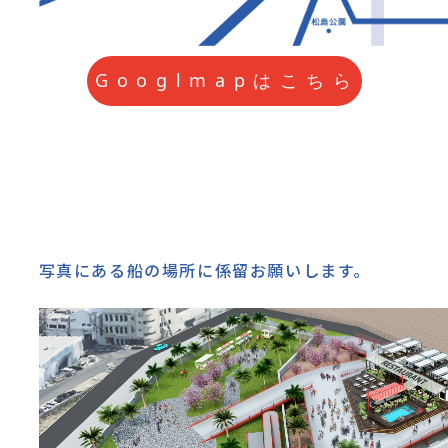
G
o
o
g
l
m
a
p
は
こ
ち
ら
写真にある船の場所に係留お願いします。