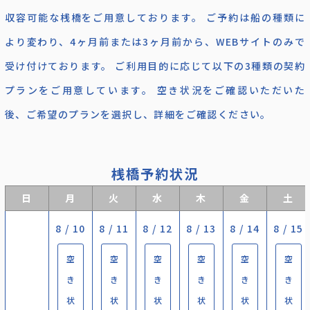
収容可能な桟橋をご用意しております。 ご予約は船の種類に
より変わり、4ヶ月前または3ヶ月前から、WEBサイトのみで
受け付けております。 ご利用目的に応じて以下の3種類の契約
プランをご用意しています。 空き状況をご確認いただいた
後、ご希望のプランを選択し、詳細をご確認ください。
桟橋予約状況
日
月
火
水
木
金
土
8 / 10
8 / 11
8 / 12
8 / 13
8 / 14
8 / 15
空
空
空
空
空
空
き
き
き
き
き
き
状
状
状
状
状
状