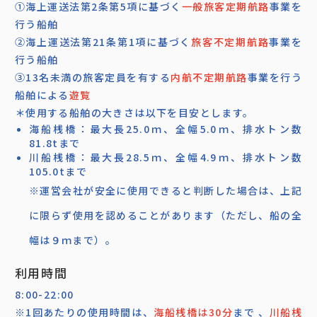
①海上運送法第2条第5項に基づく
一般旅客定期航路
事業を
行う船舶
②海上運送法第21条第1項に基づく
旅客不定期航路
事業を
行う船舶
③13名未満の旅客定員を有する
内航不定期航路
事業を行う
船舶による
遊覧
＊使用する船舶の大きさは以下を目安とします。
海船桟橋：最大長25.0ｍ、全幅5.0ｍ、排水トン数
81.8tまで
川船桟橋：最大長28.5ｍ、全幅4.9ｍ、排水トン数
105.0tまで
※運営会社が安全に使用できると判断した場合は、上記
に限らず使用を認めることがあります（ただし、船の全
幅は９ｍまで）。
利用時間
8:00-22:00
※1回あたりの使用時間は、
海船桟橋は30分
まで 、
川船桟