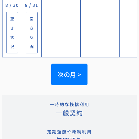
8 / 30
8 / 31
空
空
き
き
状
状
況
況
次の月 >
一時的な桟橋利用
一般契約
定期運航や継続利用