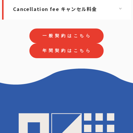
Cancellation fee キャンセル料金
一
般
契
約
は
こ
ち
ら
年
間
契
約
は
こ
ち
ら