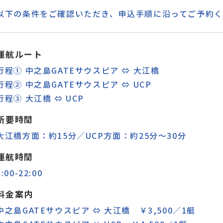
以下の条件をご確認いただき、申込手順に沿ってご予約
運航ルート
行程① 中之島GATEサウスピア ⇔ 大江橋
行程② 中之島GATEサウスピア ⇔ UCP
行程③ 大江橋 ⇔ UCP
所要時間
大江橋方面：約15分／UCP方面：約25分～30分
運航時間
8:00-22:00
料金案内
中之島GATEサウスピア ⇔ 大江橋 ￥3,500／1艇