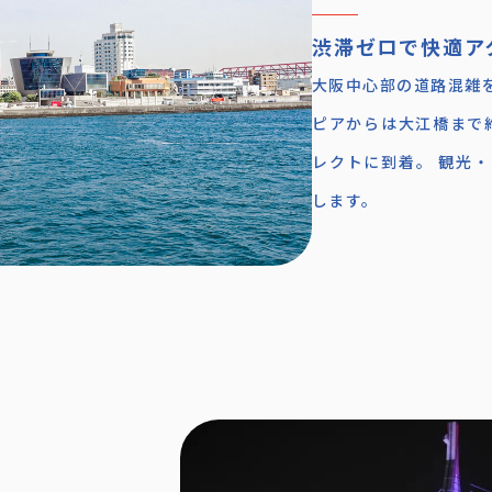
渋滞ゼロで快適ア
大阪中心部の道路混雑を
ピアからは大江橋まで約
レクトに到着。 観光
します。