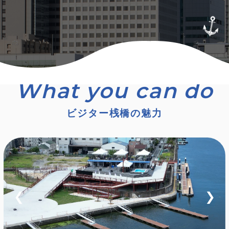
ビジター桟橋の魅力
❮
❯