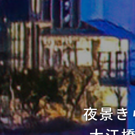
夜景き
大江橋