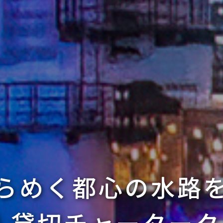
らめく都心の水路
 貸切チャーター