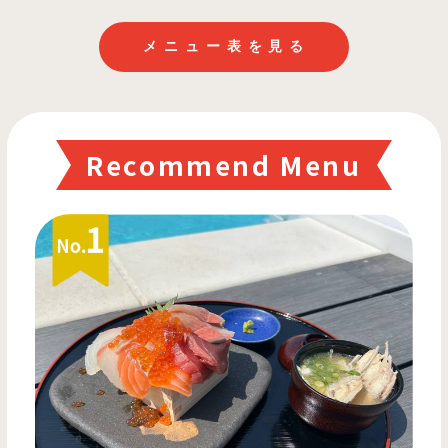
メ
ニ
ュ
ー
表
を
見
る
Recommend Menu