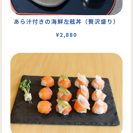
あら汁付きの海鮮左舷丼（贅沢盛り）
¥2,880