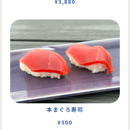
¥3,880
本まぐろ寿司
¥500